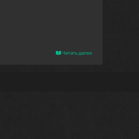
Читать далее